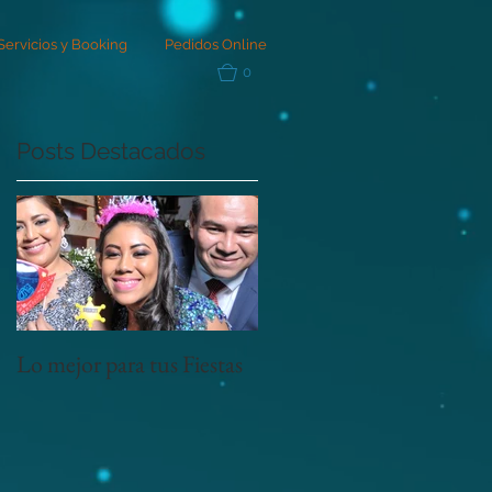
Servicios y Booking
Pedidos Online
0
Posts Destacados
Lo mejor para tus Fiestas