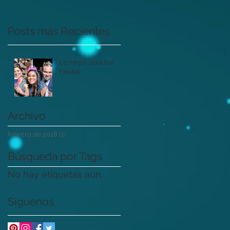
Posts más Recientes
Lo mejor para tus
Fiestas
Archivo
febrero de 2018
(1)
1 entrada
Búsqueda por Tags
No hay etiquetas aún.
Siguenos