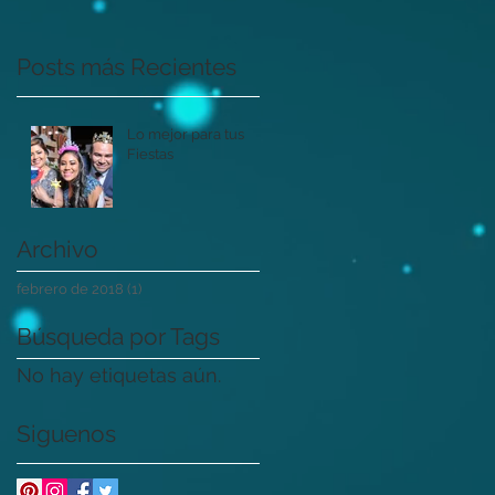
Posts más Recientes
Lo mejor para tus
Fiestas
Archivo
febrero de 2018
(1)
1 entrada
Búsqueda por Tags
No hay etiquetas aún.
Siguenos