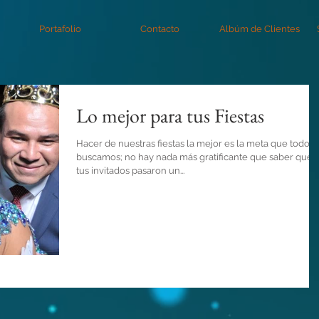
Portafolio
Contacto
Albúm de Clientes
Lo mejor para tus Fiestas
Hacer de nuestras fiestas la mejor es la meta que todos
buscamos; no hay nada más gratificante que saber que
tus invitados pasaron un...